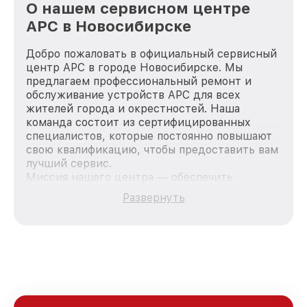
О нашем сервисном центре
APC в Новосибирске
Добро пожаловать в официальный сервисный
центр APC в городе Новосибирске. Мы
предлагаем профессиональный ремонт и
обслуживание устройств APC для всех
жителей города и окрестностей. Наша
команда состоит из сертифицированных
специалистов, которые постоянно повышают
свою квалификацию, чтобы предоставить вам
лучший сервис.
Миссия нашего центра — обеспечить
качественный и доступный ремонт для
Развернуть
каждого пользователя продукции APC, вне
зависимости от сложности поломки. Мы
стремимся к тому, чтобы каждый клиент был
удовлетворен скоростью и качеством
предоставляемых услуг. Наша цель — стать
лучшим сервисным центром APC в городе
Новосибирске, постоянно повышая уровень
доверия и лояльности наших клиентов.