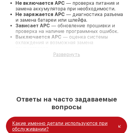
Не включается APC
— проверка питания и
замена аккумулятора при необходимости.
Не заряжается APC
— диагностика разъема
и замена батареи или шлейфа.
Зависает APC
— обновление прошивки и
проверка на наличие программных ошибок.
Выключается APC
— оценка системы
охлаждения и возможная замена
вентиляторов.
Не реагирует APC
— полная диагностика и
Развернуть
восстановление функциональности.
Качественная диагностика и
ремонт APC в Новосибирске
Наш сервисный центр предлагает комплексный
подход к ремонту и обслуживанию APC. Первым
этапом всегда выступает диагностика, которая
Ответы на часто задаваемые
позволяет точно выявить проблему. Мы
используем только оригинальные запчасти, что
вопросы
гарантирует долговечность и надежность
ремонта. Все работы выполняются в кратчайшие
сроки, а также поддерживаются гарантией до 36
Какие именно детали используются при
месяцев.
обслуживании?